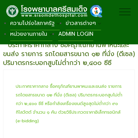
ความโปร่งใสภาครัฐ
ข่าวสารต่างๆ
หน่วยงานภายใน
ADMIN LOGIN
กลับหน้าหลัก
ประกาศราคากลาง ซื้อครุภัณฑ์ยานพาหนะและ
ขนส่ง รายการ รถโดยสารขนาด ๑๒ ที่นั่ง (ดีเซล)
ปริมาตรกระบอกสูบไม่ต่ำกว่า ๒,๔๐๐ ซีซี
ประกาศราคากลาง ซื้อครุภัณฑ์ยานพาหนะและขนส่ง รายการ
รถโดยสารขนาด ๑๒ ที่นั่ง (ดีเซล) ปริมาตรกระบอกสูบไม่ต่ำ
กว่า ๒,๔๐๐ ซีซี หรือกำลังเครื่องยนต์สูงสุดไม่ต่ำกว่า ๙๐
กิโลวัตต์ จำนวน ๑ คัน ด้วยวิธีประกวดราคาอิเล็กทรอนิกส์
(e-bidding)